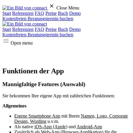
Close Menu
Start
Referenzen
FAQ
Preise
Buch
Demo
Kostenfreien Beratungstermin buchen
Start
Referenzen
FAQ
Preise
Buch
Demo
Kostenfreien Beratungstermin buchen
Open menu
Funktionen der App
Mannigfaltige Features (Auswahl)
Sie bekommen Ihre eigene App mit zahlreichen Funktionen:
Allgemeines
Eigene Smartphone App
mit Ihrem
Namen, Logo, Corporate
Design, Wording
u.v.m.
Als native
iOS-App (Apple)
und
Android-App
Zusätzlich als
Web-App
(Browser-Applikation) für die