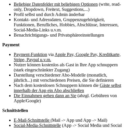
Beliebige Datenfelder mit beliebigen Optionen
(write, read-
only, Dropdown, Freitext, Suggestions,...)
Profil selbst und durch Admin änderbar
Kontakt- und Adressdaten, Gruppenzugehörigkeit,
Funktionen, Berufliches, Hobbies, Abschlüsse, Interessen,
Social-Media-Links u.v.m.
Benachrichtigungs- und Privatsphäreeinstellungen
Payment
Payment-Funktion
via
Apple Pay, Google Pay, Kreditkarte,
Stripe, Paypal u.v.m.
Nutzer können kostenlos als Gast in Ihre App schnuppern
(stark eingeschränkter Zugang)
Darstellung verschiedener Abo-Modelle (monatlich,
jährlich...) mit verschiedenen Preisen, die Sie definieren
Nach dem kostenlosen Schnuppern können die
Gäste selbst
innerhalb der App ein Abo abschließen
Die Einnahmen gehen dann an Sie
(abzgl. Gebühren von
Apple/Google)
Schnittstellen
E-Mail-Schnittstelle
(Mail -> App und App -> Mail)
Social-Media-Schnittstelle
(App -> Social Media und Social