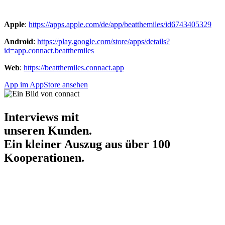
Apple
:
https://apps.apple.com/de/app/beatthemiles/id6743405329
Android
:
https://play.google.com/store/apps/details?
id=app.connact.beatthemiles
Web
:
https://beatthemiles.
connact.app
App im AppStore ansehen
Interviews mit
unseren Kunden.
Ein kleiner Auszug aus über 100
Kooperationen.