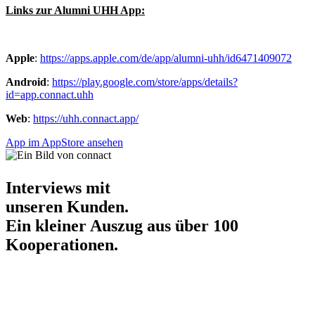
Links zur Alumni UHH App:
Apple
:
https://apps.apple.com/de/app/alumni-uhh/id6471409072
Android
:
https://play.google.com/store/apps/details?
id=app.connact.uhh
Web
:
https://uhh.connact.app/
App im AppStore ansehen
Interviews mit
unseren Kunden.
Ein kleiner Auszug aus über 100
Kooperationen.