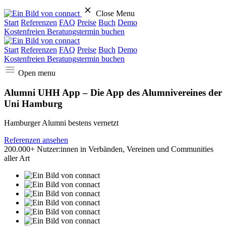
Close Menu
Start
Referenzen
FAQ
Preise
Buch
Demo
Kostenfreien Beratungstermin buchen
Start
Referenzen
FAQ
Preise
Buch
Demo
Kostenfreien Beratungstermin buchen
Open menu
Alumni UHH App – Die App des Alumnivereines der
Uni Hamburg
Hamburger Alumni bestens vernetzt
Referenzen ansehen
200.000+ Nutzer:innen in Verbänden, Vereinen und Communities
aller Art